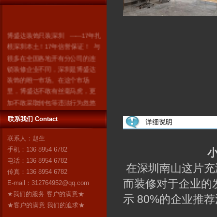
博盛达装饰只装深圳 ------17年扎
根深圳本土！17年信誉保证！ 与
很多在全国各地开有分公司的连
锁装修企业不同，深圳是博盛达
装饰的唯一市场。在这个市场
里，博盛达不敢有丝毫马虎，更
加不敢采取转包等违法行为忽悠
消费者。因为我们知道：失去了
深圳，就失去了博盛达的全
联系我们 Contact
部！ 我们是深圳人，我们自豪！
联系人：赵生
作为深圳市装修行业领军企业的
手机：136 8954 6782
博盛达装饰，对自己“深圳本土”这
电话：136 8954 6782
个身份感到无比自豪。17年来，
在深圳南山这片充
传真：136 8954 6782
博盛达
更多
而装修对于企业的
E-mail：
312764952@qq.com
★我们的服务 客户的满意★
示 80%的企业
★客户的满意 我们的追求★