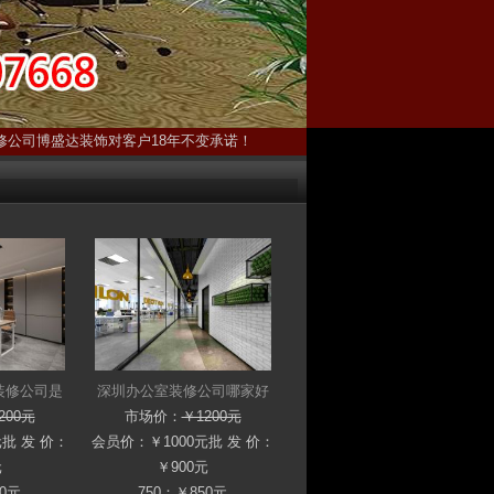
修公司博盛达装饰对客户18年不变承诺！
装修公司是
深圳办公室装修公司哪家好
200元
市场价：
￥1200元
元
批 发 价：
会员价：
￥1000元
批 发 价：
元
￥900元
50元
750：￥850元