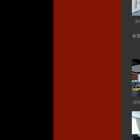
深
会
深