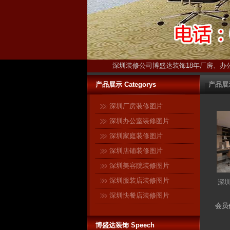
深圳装修公司博盛达装饰18年厂房、办
产品展示 Categorys
产品展
深圳厂房装修图片
深圳办公室装修图片
深圳家庭装修图片
深圳店铺装修图片
深圳美容院装修图片
深圳服装店装修图片
深
博盛达装饰只装深圳 ------17年扎
深圳快餐店装修图片
根深圳本土！17年信誉保证！ 与
会员
很多在全国各地开有分公司的连
博盛达装饰 Speech
锁装修企业不同，深圳是博盛达