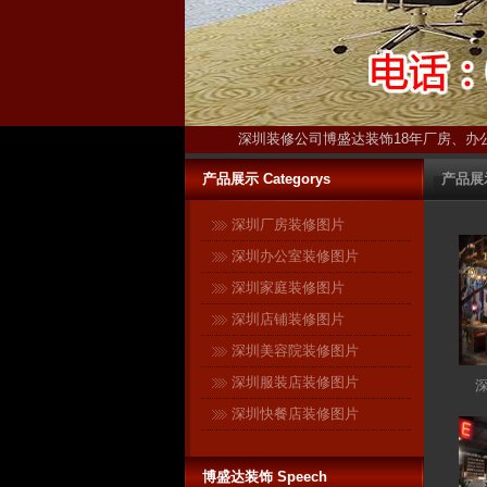
深圳装修公司博盛达装饰18年厂房、办
产品展示 Categorys
产品展
深圳厂房装修图片
深圳办公室装修图片
深圳家庭装修图片
深圳店铺装修图片
深圳美容院装修图片
博盛达装饰只装深圳 ------17年扎
深圳服装店装修图片
根深圳本土！17年信誉保证！ 与
深圳快餐店装修图片
很多在全国各地开有分公司的连
锁装修企业不同，深圳是博盛达
博盛达装饰 Speech
装饰的唯一市场。在这个市场