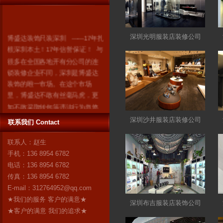
博盛达装饰只装深圳 ------17年扎
深圳光明服装店装修公司
根深圳本土！17年信誉保证！ 与
很多在全国各地开有分公司的连
锁装修企业不同，深圳是博盛达
装饰的唯一市场。在这个市场
里，博盛达不敢有丝毫马虎，更
加不敢采取转包等违法行为忽悠
消费者。因为我们知道：失去了
深圳沙井服装店装修公司
联系我们 Contact
深圳，就失去了博盛达的全
部！ 我们是深圳人，我们自豪！
联系人：赵生
作为深圳市装修行业领军企业的
手机：136 8954 6782
博盛达装饰，对自己“深圳本土”这
电话：136 8954 6782
个身份感到无比自豪。17年来，
传真：136 8954 6782
博盛达
更多
E-mail：
312764952@qq.com
★我们的服务 客户的满意★
深圳布吉服装店装饰公司
★客户的满意 我们的追求★