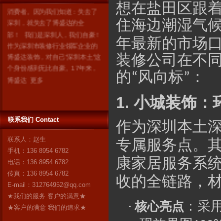
想在盐田区跟
消费者。因为我们知道：失去了
深圳，就失去了博盛达的全
住海边潮湿气
部！ 我们是深圳人，我们自豪！
作为深圳市装修行业领军企业的
年最新的市场
博盛达装饰，对自己“深圳本土”这
装修公司在不
个身份感到无比自豪。17年来，
博盛达
更多
的
风向标
：
“
”
1.
小城
装饰：
联系我们 Contact
作为深圳本土
联系人：赵生
专属服务点。
手机：136 8954 6782
康家居服务系
电话：136 8954 6782
传真：136 8954 6782
收的全链路，
E-mail：
312764952@qq.com
★我们的服务 客户的满意★
：采
·
核心亮点
★客户的满意 我们的追求★