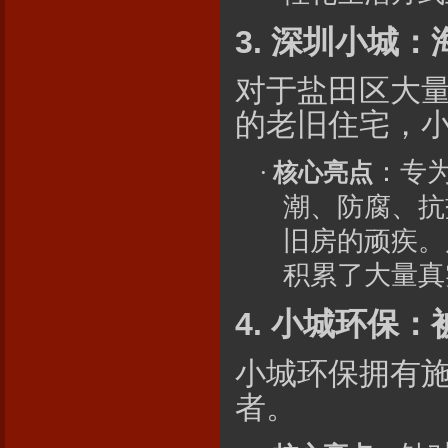
3. 深圳
小城
：
对于盐田区大
的老旧住宅，
：专
·
核心亮点
潮、防腐、抗
旧房的顽疾。
积累了大量真
4.
小城
环保：
小城
环保拥有
者。