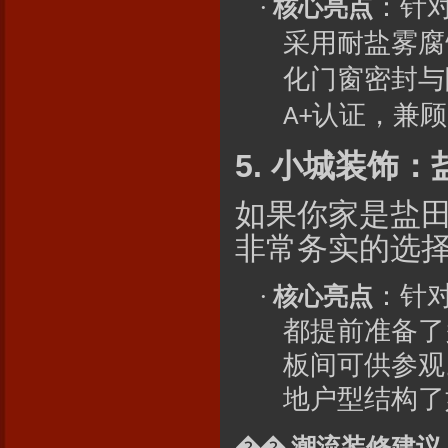
：针
·
核心亮点
采用耐盐雾腐
化门窗密封与
认证，兼顾
A+
5.
小城
装饰：
如果你家是盐
非常务实的选
：针
·
核心亮点
都提前准备了
板间可供参观
地户型结构了
��
潮流装修建议