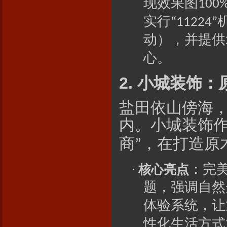
现效果图
100
实行
“11224”
动），并提供
心。
2.
小城
装饰：
盐田依山傍海
内。
小城
装饰
商
，在打造原
”
：完
·
核心亮点
题，强调自然
体验系统，让
性化生活方式