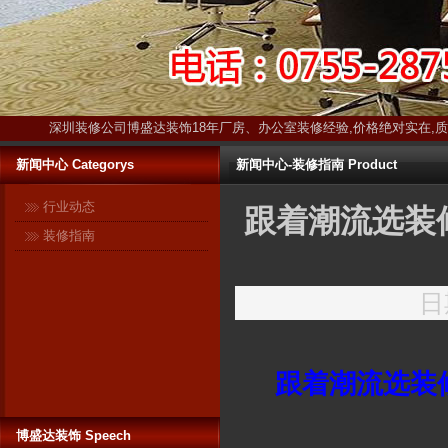
深圳装修公司博盛达装饰18年厂房、办公室装修经验,价格绝对实在,
新闻中心 Categorys
新闻中心-装修指南 Product
行业动态
跟着潮流选装
装修指南
博盛达装饰只装深圳 ------17年扎
日期
根深圳本土！17年信誉保证！ 与
很多在全国各地开有分公司的连
锁装修企业不同，深圳是博盛达
跟着潮流选装
装饰的唯一市场。在这个市场
里，博盛达不敢有丝毫马虎，更
加不敢采取转包等违法行为忽悠
博盛达装饰 Speech