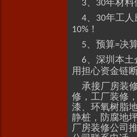
、
年材料
3
30
、
年工人
4
30
！
10%
、预算
决
5
=
、深圳本土
6
用担心资金链
承接厂房装
修，工厂装修
漆、环氧树脂
静桩，防腐地
厂房装修公司