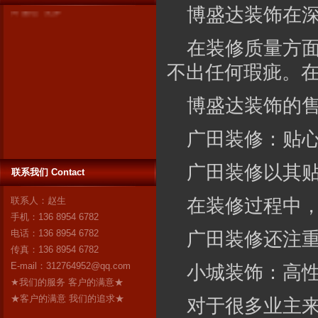
博盛达
装饰在
在装修质量方
不出任何瑕疵。
博盛达
装饰的
广田
装修：贴
博盛达装饰只装深圳 ------17年扎
广田
装修以其
根深圳本土！17年信誉保证！ 与
联系我们 Contact
很多在全国各地开有分公司的连
锁装修企业不同，深圳是博盛达
联系人：赵生
在装修过程中
装饰的唯一市场。在这个市场
手机：136 8954 6782
里，博盛达不敢有丝毫马虎，更
电话：136 8954 6782
广田
装修还注
加不敢采取转包等违法行为忽悠
传真：136 8954 6782
消费者。因为我们知道：失去了
E-mail：
312764952@qq.com
小城
装饰：高
深圳，就失去了博盛达的全
★我们的服务 客户的满意★
部！ 我们是深圳人，我们自豪！
★客户的满意 我们的追求★
对于很多业主
作为深圳市装修行业领军企业的