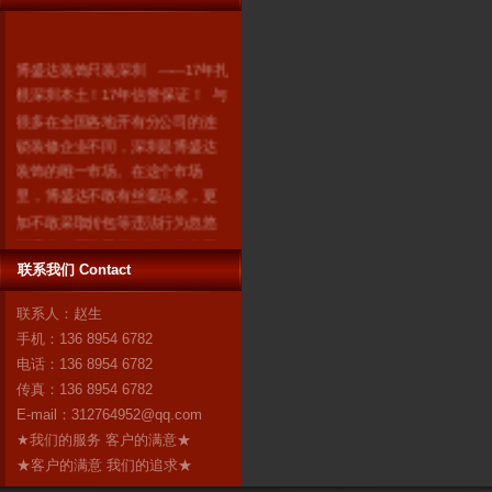
博盛达装饰只装深圳 ------17年扎
根深圳本土！17年信誉保证！ 与
很多在全国各地开有分公司的连
锁装修企业不同，深圳是博盛达
装饰的唯一市场。在这个市场
里，博盛达不敢有丝毫马虎，更
加不敢采取转包等违法行为忽悠
消费者。因为我们知道：失去了
深圳，就失去了博盛达的全
联系我们 Contact
部！ 我们是深圳人，我们自豪！
联系人：赵生
作为深圳市装修行业领军企业的
手机：136 8954 6782
博盛达装饰，对自己“深圳本土”这
电话：136 8954 6782
个身份感到无比自豪。17年来，
传真：136 8954 6782
博盛达
更多
E-mail：
312764952@qq.com
★我们的服务 客户的满意★
★客户的满意 我们的追求★